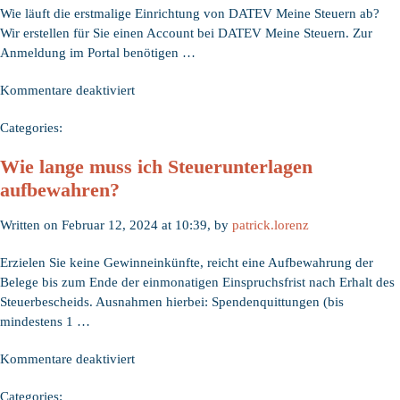
Wie läuft die erstmalige Einrichtung von DATEV Meine Steuern ab?
Privatpersonen
Wir erstellen für Sie einen Account bei DATEV Meine Steuern. Zur
beachten?
Anmeldung im Portal benötigen …
für
Kommentare deaktiviert
Wie
Categories:
funktioniert
der
Wie lange muss ich Steuerunterlagen
digitale
aufbewahren?
Belegaustausch
über
Written on Februar 12, 2024 at 10:39, by
patrick.lorenz
DATEV
Meine
Erzielen Sie keine Gewinneinkünfte, reicht eine Aufbewahrung der
Steuern?
Belege bis zum Ende der einmonatigen Einspruchsfrist nach Erhalt des
Steuerbescheids. Ausnahmen hierbei: Spendenquittungen (bis
mindestens 1 …
für
Kommentare deaktiviert
Wie
Categories:
lange