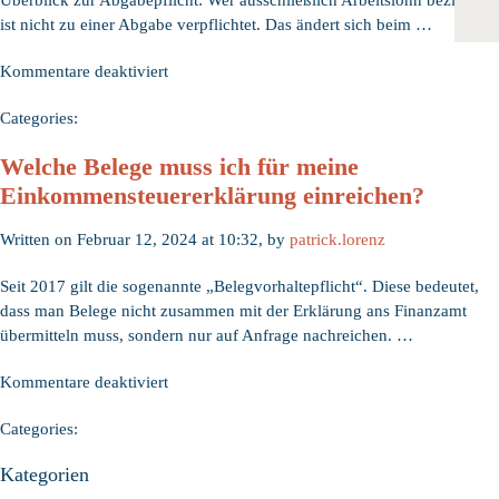
Überblick zur Abgabepflicht: Wer ausschließlich Arbeitslohn bezieht,
ist nicht zu einer Abgabe verpflichtet. Das ändert sich beim …
für
Kommentare deaktiviert
Wer
Categories:
muss
eine
Welche Belege muss ich für meine
Einkommensteuer­
Einkommensteuer­erklärung einreichen?
erklärung
abgeben?
Written on Februar 12, 2024 at 10:32, by
patrick.lorenz
Seit 2017 gilt die sogenannte „Belegvorhaltepflicht“. Diese bedeutet,
dass man Belege nicht zusammen mit der Erklärung ans Finanzamt
übermitteln muss, sondern nur auf Anfrage nachreichen. …
für
Kommentare deaktiviert
Welche
Categories:
Belege
muss
Kategorien
ich