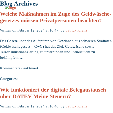
Blog Archives
Welche Maßnahmen im Zuge des Geldwäsche­
gesetzes müssen Privatpersonen beachten?
Written on Februar 12, 2024 at 10:47, by
patrick.lorenz
Das Gesetz über das Aufspüren von Gewinnen aus schweren Straftaten
(Geldwäschegesetz – GwG) hat das Ziel, Geldwäsche sowie
Terrorismusfinanzierung zu unterbinden und Steuerflucht zu
bekämpfen. …
für
Kommentare deaktiviert
Welche
Categories:
Maßnahmen
im
Wie funktioniert der digitale Belegaustausch
Zuge
über DATEV Meine Steuern?
des
Geldwäsche­
Written on Februar 12, 2024 at 10:40, by
patrick.lorenz
gesetzes
müssen