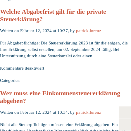
muss
Welche Abgabefrist gilt für die private
ich
Steuerklärung?
Steuerunterlagen
aufbewahren?
Written on Februar 12, 2024 at 10:37, by
patrick.lorenz
Für Abgabepflichtige: Die Steuererklärung 2023 ist für diejenigen, die
Ihre Erklärung selbst erstellen, am 02. September 2024 fällig. Bei
Unterstützung durch eine Steuerkanzlei oder einen …
für
Kommentare deaktiviert
Welche
Categories:
Abgabefrist
gilt
Wer muss eine Einkommensteuer­erklärung
für
abgeben?
die
private
Written on Februar 12, 2024 at 10:34, by
patrick.lorenz
Steuerklärung?
Nicht alle Steuerpflichtigen müssen eine Erklärung abgeben. Ein