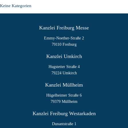
für
Keine Kategorien
meine
Einkommensteuer­
erklärung
einreichen?
Kanzlei Freiburg Messe
Emmy-Noether-Straße 2
79110 Freiburg
Kanzlei Umkirch
Hugstetter Straße 4
79224 Umkirch
Kanzlei Müllheim
Hügelheimer Straße 6
79379 Müllheim
Kanzlei Freiburg Westarkaden
Dunantstraße 1