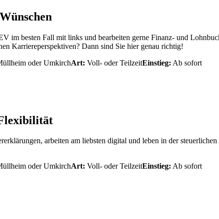
n Wünschen
TEV im besten Fall mit links und bearbeiten gerne Finanz- und Lohnbu
hen Karriereperspektiven? Dann sind Sie hier genau richtig!
 Müllheim oder Umkirch
Art:
Voll- oder Teilzeit
Einstieg:
Ab sofort
exibilität
ererklärungen, arbeiten am liebsten digital und leben in der steuerlic
 Müllheim oder Umkirch
Art:
Voll- oder Teilzeit
Einstieg:
Ab sofort