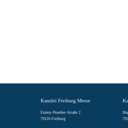
+49 7651 9120-50
Kanzlei Freiburg Messe
Ka
Emmy-Noether-Straße 2
Hug
79110 Freiburg
79