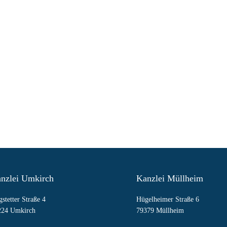
nzlei Umkirch
Kanzlei Müllheim
stetter Straße 4
Hügelheimer Straße 6
224 Umkirch
79379 Müllheim