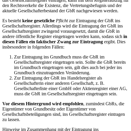
das Gesellschaftsregister eintragen, kann mit dem Registerauszug für
den Rechtsverkehr die Existenz, die Vertretungsbefugnis und der
aktuelle Gesellschafterbestand der GbR nachgewiesen werden.
Es besteht
keine gesetzliche
Pflicht
zur Eintragung der GbR ins
Gesellschaftsregister. Allerdings wird die Eintragung der GbR ins
Gesellschaftsregister zwingend vorausgesetzt, damit die GbR in
andere öffentliche Register eingetragen werden kann, sodass sich
in
diesen Fällen ein faktischer Zwang zur Eintragung
ergibt. Dies
insbesondere in folgenden Fällen:
Zur Eintragung ins Grundbuch muss die GbR im
Gesellschaftsregister eingetragen sein. Sollte die GbR bereits
im Grundbuch eingetragen sein, gilt dies auch bei jeder ins
Grundbuch einzutragenden Veränderung.
Zur Eintragung der GbR ins Handelsregister als
Gesellschafterin einer anderen Gesellschaft, z. B.
Gesellschafterliste einer GmbH oder Aktienregister einer AG,
muss die GbR im Gesellschaftsregister eingetragen sein.
Vor diesem Hintergrund wird empfohlen
, zumindest GbRs, die
Eigentümer von Grundbesitz oder Eigentümer von
Gesellschaftsbeteiligungen sind, ins Gesellschaftsregister eintragen
zu lassen.
Hinweise im Zusammenhang mit der Eintragung ins